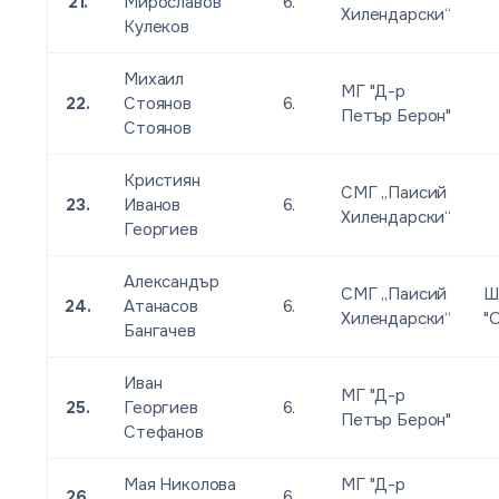
21.
Мирославов
6.
Хилендарски“
Кулеков
Михаил
МГ "Д-р
22.
Стоянов
6.
Петър Берон"
Стоянов
Кристиян
СМГ „Паисий
23.
Иванов
6.
Хилендарски“
Георгиев
Александър
СМГ „Паисий
Ш
24.
Атанасов
6.
Хилендарски“
"
Бангачев
Иван
МГ "Д-р
25.
Георгиев
6.
Петър Берон"
Стефанов
Мая Николова
МГ "Д-р
26.
6.