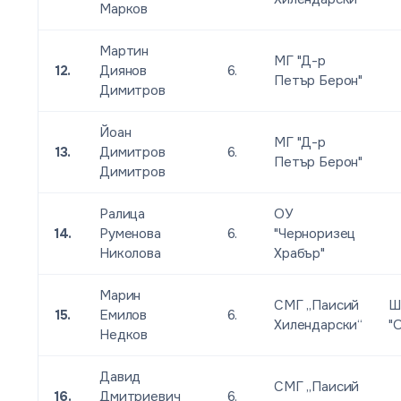
Марков
Мартин
МГ "Д-р
12.
Диянов
6.
Петър Берон"
Димитров
Йоан
МГ "Д-р
13.
Димитров
6.
Петър Берон"
Димитров
Ралица
ОУ
14.
Руменова
6.
"Черноризец
Николова
Храбър"
Марин
СМГ „Паисий
Ш
15.
Емилов
6.
Хилендарски“
"
Недков
Давид
СМГ „Паисий
16.
Дмитриевич
6.