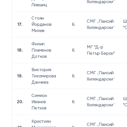
Хилендарски“
Лившиц
Стоян
СМГ „Паисий
Ш
17.
Йорданов
6.
Хилендарски“
"
Милев
Филип
МГ "Д-р
18.
Пламенов
6.
Петър Берон"
Дотков
Виктория
СМГ „Паисий
19.
Тихомирова
6.
Хилендарски“
Данчева
Симеон
СМГ „Паисий
Ш
20.
Иванов
6.
Хилендарски“
"
Петков
Кристиян
СМГ „Паисий