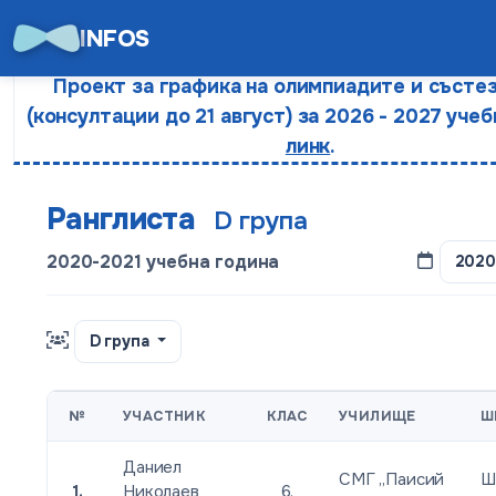
INFOS
Проект за графика на олимпиадите и състе
(консултации до 21 август) за 2026 - 2027 учеб
линк
.
Ранглиста
D група
2020-2021 учебна година
2020
D група
№
УЧАСТНИК
КЛАС
УЧИЛИЩЕ
Ш
Даниел
СМГ „Паисий
Ш
1.
Николаев
6.