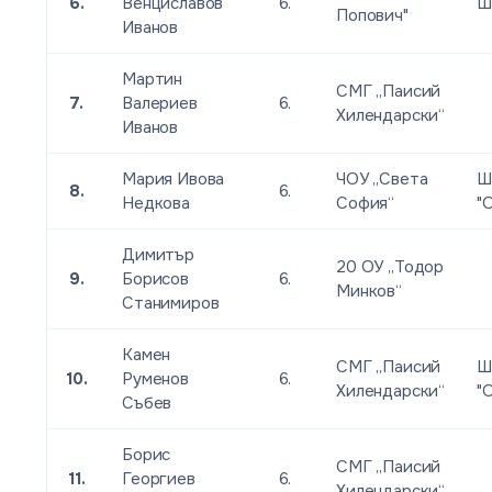
6.
Венциславов
6.
Ш
Попович"
Иванов
Мартин
СМГ „Паисий
7.
Валериев
6.
Хилендарски“
Иванов
Мария Ивова
ЧОУ „Света
Ш
8.
6.
Недкова
София“
"
Димитър
20 ОУ „Тодор
9.
Борисов
6.
Минков“
Станимиров
Камен
СМГ „Паисий
Ш
10.
Руменов
6.
Хилендарски“
"
Събев
Борис
СМГ „Паисий
11.
Георгиев
6.
Хилендарски“