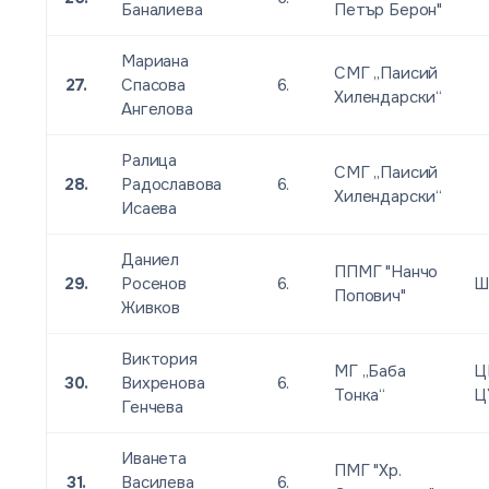
Баналиева
Петър Берон"
Мариана
СМГ „Паисий
27.
Спасова
6.
Хилендарски“
Ангелова
Ралица
СМГ „Паисий
28.
Радославова
6.
Хилендарски“
Исаева
Даниел
ППМГ "Нанчо
29.
Росенов
6.
Ш
Попович"
Живков
Виктория
МГ „Баба
Ц
30.
Вихренова
6.
Тонка“
Ц
Генчева
Иванета
ПМГ "Хр.
31.
Василева
6.