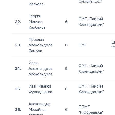
Смирненски"
Иванова
Георги
СМГ „Паисий
32.
Минчев
6.
Хилендарски”
Калбаков
Преслав
Ш
33.
Александров
6.
СМГ
"
Ламбов
Йоан
СМГ „Паисий
34.
Александров
9.
Хилендарски”
Александров
Иван Иванов
СМГ „Паисий
35.
6.
Фурнаджиев
Хилендарски”
Александър
ППМГ
36.
Михайлов
6.
"Н.Обрешков"