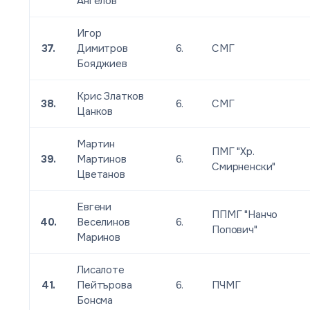
Ангелов
Игор
37.
Димитров
6.
СМГ
Бояджиев
Крис Златков
38.
6.
СМГ
Цанков
Мартин
ПМГ "Хр.
39.
Мартинов
6.
Смирненски"
Цветанов
Евгени
ППМГ "Нанчо
40.
Веселинов
6.
Попович"
Маринов
Лисалоте
41.
Пейтърова
6.
ПЧМГ
Бонсма