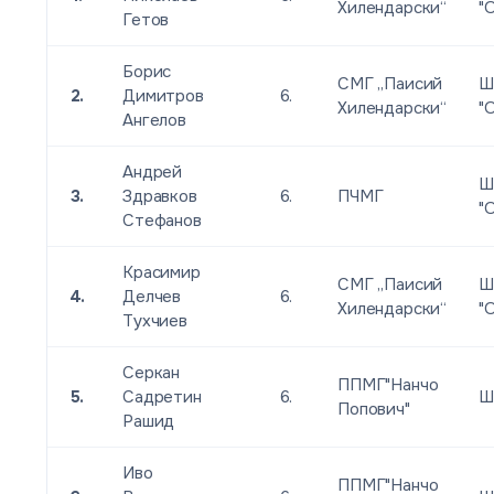
Хилендарски“
"
Гетов
Борис
СМГ „Паисий
Ш
2.
Димитров
6.
Хилендарски“
"
Ангелов
Андрей
Ш
3.
Здравков
6.
ПЧМГ
"
Стефанов
Красимир
СМГ „Паисий
Ш
4.
Делчев
6.
Хилендарски“
"
Тухчиев
Серкан
ППМГ"Нанчо
5.
Садретин
6.
Ш
Попович"
Рашид
Иво
ППМГ"Нанчо