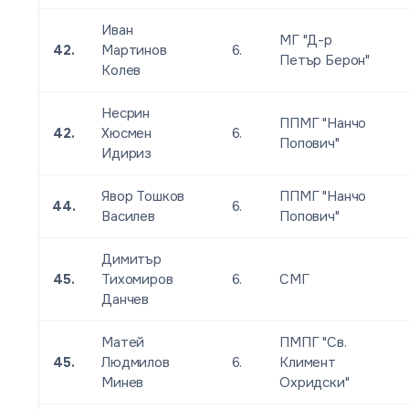
Иван
МГ "Д-р
42.
Мартинов
6.
Петър Берон"
Колев
Несрин
ППМГ "Нанчо
42.
Хюсмен
6.
Попович"
Идириз
Явор Тошков
ППМГ "Нанчо
44.
6.
Василев
Попович"
Димитър
45.
Тихомиров
6.
СМГ
Данчев
Матей
ПМПГ "Св.
45.
Людмилов
6.
Климент
Минев
Охридски"