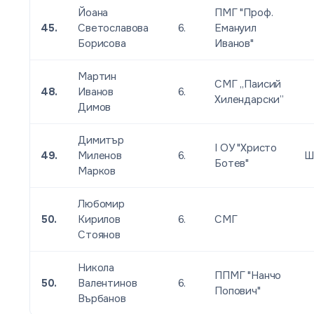
Йоана
ПМГ "Проф.
45.
Светославова
6.
Емануил
Борисова
Иванов"
Мартин
СМГ „Паисий
48.
Иванов
6.
Хилендарски”
Димов
Димитър
I ОУ "Христо
49.
Миленов
6.
Ш
Ботев"
Марков
Любомир
50.
Кирилов
6.
СМГ
Стоянов
Никола
ППМГ "Нанчо
50.
Валентинов
6.
Попович"
Върбанов