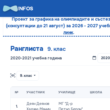
INFOS
Проект за графика на олимпиадите и състе
(консултации до 21 август) за 2026 - 2027 учеб
линк
.
Ранглиста
9. клас
2020-2021 учебна година
2020
9. клас
№
УЧАСТНИК
УЧИЛИЩЕ
ШКОЛА
Деян Деянов
МГ "Д-р
1.
Хаджи-Манич
Петър Берон"