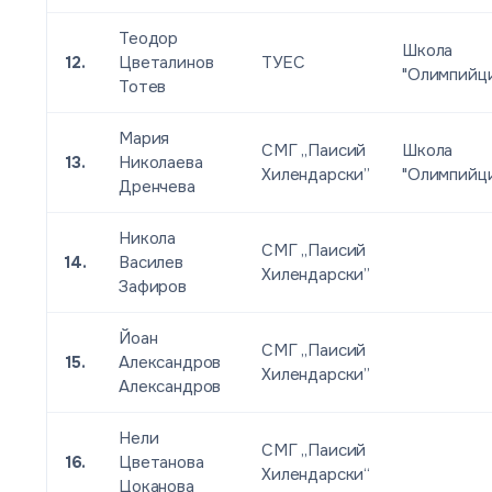
Теодор
Школа
12.
Цветалинов
ТУЕС
"Олимпийц
Тотев
Мария
СМГ „Паисий
Школа
13.
Николаева
Хилендарски”
"Олимпийц
Дренчева
Никола
СМГ „Паисий
14.
Василев
Хилендарски”
Зафиров
Йоан
СМГ „Паисий
15.
Александров
Хилендарски”
Александров
Нели
СМГ „Паисий
16.
Цветанова
Хилендарски“
Цоканова