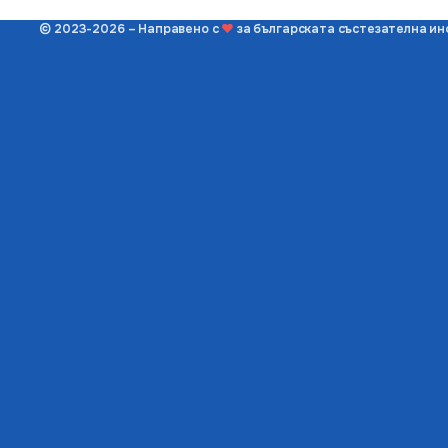
© 2023-2026 – Направено с
❤
за българската състезателна и