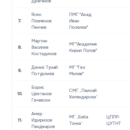
Драганов
Ясен
ПМГ "Акад.
7.
Пламенов
Иван
Пенчев
Гюзелев"
Мартин
МГ"Академик
8.
Василев
Кирил Попов"
Костадинов
Дениз Тунай
МГ "Гео
9.
Потурлиев
Милев"
Борис
СМГ „Паисий
10.
Цветанов
Хилендарски“
Гачевски
Амер
МГ „Баба
ЦПЛР-
11.
Идиризов
Тонка“
ЦУТНТ
Панджаров