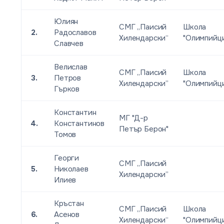
Юлиян
СМГ „Паисий
Школа
2.
Радославов
Хилендарски“
"Олимпийц
Славчев
Велислав
СМГ „Паисий
Школа
3.
Петров
Хилендарски”
"Олимпийц
Гърков
Константин
МГ "Д-р
4.
Константинов
Петър Берон"
Томов
Георги
СМГ „Паисий
5.
Николаев
Хилендарски”
Илиев
Кръстан
СМГ „Паисий
Школа
6.
Асенов
Хилендарски“
"Олимпийц