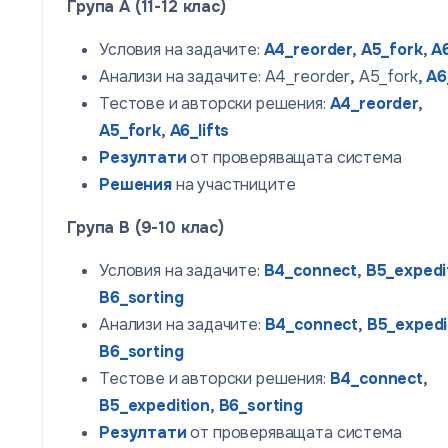
Група A (11-12 клас)
Условия на задачите:
A4_reorder
,
A5_fork
,
A6
Анализи на задачите: A4_reorder
,
A5_fork
,
A6
Тестове и авторски решения:
A4_reorder
,
A5_fork
,
A6_lifts
Резултати
от проверяващата система
Решения
на участниците
Група B (9-10 клас)
Условия на задачите:
B4_connect
,
B5_expedi
B6_sorting
Анализи на задачите:
B4_connect
,
B5_expedi
B6_sorting
Тестове и авторски решения:
B4_connect
,
B5_expedition
,
B6_sorting
Резултати
от проверяващата система