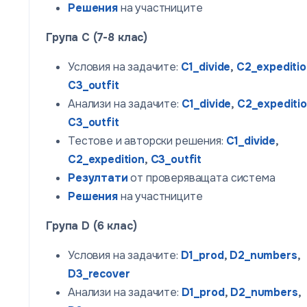
Решения
на участниците
Група C (7-8 клас)
Условия на задачите:
C1_divide
,
C2_expediti
C3_outfit
Анализи на задачите:
C1_divide
,
C2_expediti
C3_outfit
Тестове и авторски решения:
C1_divide
,
C2_expedition
,
C3_outfit
Резултати
от проверяващата система
Решения
на участниците
Група D (6 клас)
Условия на задачите:
D1_prod
,
D2_numbers
,
D3_recover
Анализи на задачите:
D1_prod
,
D2_numbers
,