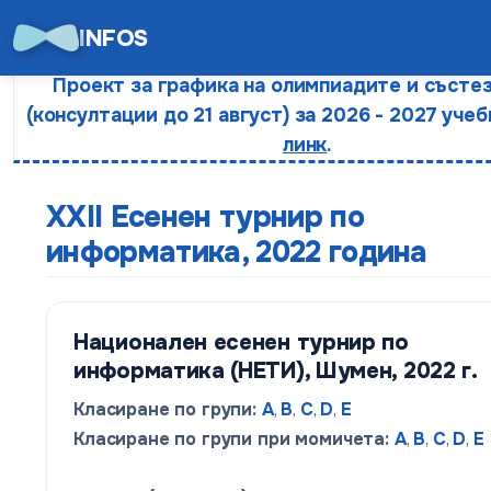
INFOS
Проект за графика на олимпиадите и състе
(консултации до 21 август) за 2026 - 2027 учеб
линк
.
XXII Есенен турнир по
информатика, 2022 година
Национален есенен турнир по
информатика (НЕТИ), Шумен, 2022 г.
Класиране по групи:
A
,
B
,
C
,
D
,
E
Класиране по групи при момичета:
A
,
B
,
C
,
D
,
E