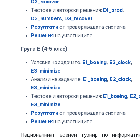
D3_recover
Тестове и авторски решения:
D1_prod
,
D2_numbers
,
D3_recover
Резултати
от проверяващата система
Решения
на участниците
Група E (4-5 клас)
Условия на задачите:
E1_boeing
,
E2_clock
,
E3_minimize
Анализи на задачите:
E1_boeing
,
E2_clock
,
E3_minimize
Тестове и авторски решения:
E1_boeing
,
E2_
E3_minimize
Резултати
от проверяващата система
Решения
на участниците
Националният есенен турнир по информати