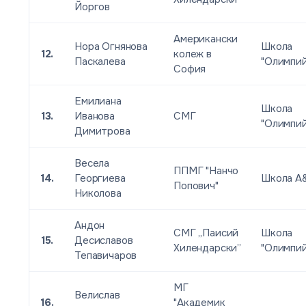
Йоргов
Американски
Нора Огнянова
Школа
12.
колеж в
Паскалева
"Олимпи
София
Емилиана
Школа
13.
Иванова
СМГ
"Олимпи
Димитрова
Весела
ППМГ "Нанчо
14.
Георгиева
Школа А
Попович"
Николова
Андон
СМГ „Паисий
Школа
15.
Десиславов
Хилендарски”
"Олимпи
Тепавичаров
МГ
Велислав
16.
"Академик