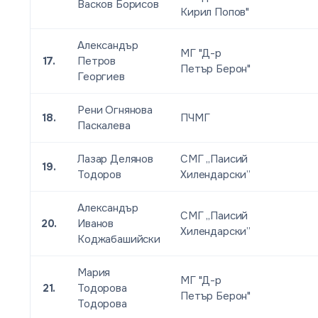
Васков Борисов
Кирил Попов"
Александър
МГ "Д-р
17.
Петров
Петър Берон"
Георгиев
Рени Огнянова
18.
ПЧМГ
Паскалева
Лазар Делянов
СМГ „Паисий
19.
Тодоров
Хилендарски”
Александър
СМГ „Паисий
20.
Иванов
Хилендарски”
Коджабашийски
Мария
МГ "Д-р
21.
Тодорова
Петър Берон"
Тодорова