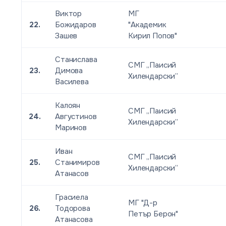
Виктор
МГ
22.
Божидаров
"Академик
Зашев
Кирил Попов"
Станислава
СМГ „Паисий
23.
Димова
Хилендарски”
Василева
Калоян
СМГ „Паисий
24.
Августинов
Хилендарски”
Маринов
Иван
СМГ „Паисий
25.
Станимиров
Хилендарски”
Атанасов
Грасиела
МГ "Д-р
26.
Тодорова
Петър Берон"
Атанасова