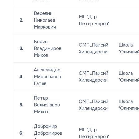
Веселин
МГ "Д-р
2.
Николаев
Петър Берон"
Маркович
Борис
СМГ „Паисий
Школа
3.
Владимиров
Хилендарски”
"Олимпи
Михов
Александър
СМГ „Паисий
Школа
4.
Мирославов
Хилендарски”
"Олимпи
Гатев
Петър
СМГ „Паисий
Школа
5.
Велиславов
Хилендарски”
"Олимпи
Михов
Добромир
МГ "Д-р
6.
Добромиров
Петър Берон"