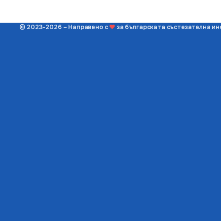
© 2023-2026 – Направено с
❤
за българската състезателна и