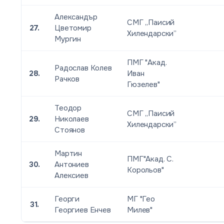
Александър
СМГ „Паисий
27.
Цветомир
Хилендарски”
Мургин
ПМГ "Акад.
Радослав Колев
28.
Иван
Рачков
Гюзелев"
Теодор
СМГ „Паисий
29.
Николаев
Хилендарски”
Стоянов
Мартин
ПМГ"Акад. С.
30.
Антониев
Корольов"
Алексиев
Георги
МГ "Гео
31.
Георгиев Енчев
Милев"