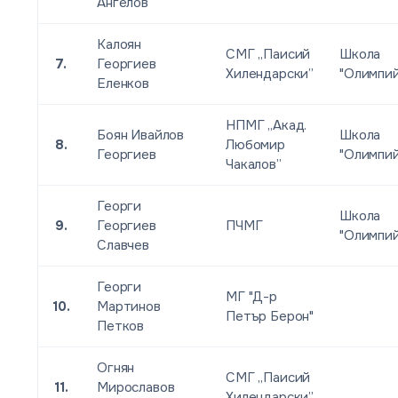
Ангелов
Калоян
СМГ „Паисий
Школа
7.
Георгиев
Хилендарски”
"Олимпи
Еленков
НПМГ „Акад.
Боян Ивайлов
Школа
8.
Любомир
Георгиев
"Олимпи
Чакалов”
Георги
Школа
9.
Георгиев
ПЧМГ
"Олимпи
Славчев
Георги
МГ "Д-р
10.
Мартинов
Петър Берон"
Петков
Огнян
СМГ „Паисий
11.
Мирославов
Хилендарски”