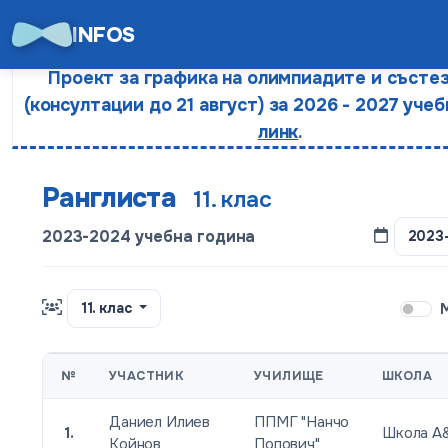
INFOS
Проект за графика на олимпиадите и състе
(консултации до 21 август) за 2026 - 2027 учеб
линк
.
Ранглиста
11. клас
2023-2024 учебна година
2023
11. клас
№
УЧАСТНИК
УЧИЛИЩЕ
ШКОЛА
Даниел Илиев
ППМГ "Нанчо
1.
Школа А
Койнов
Попович"