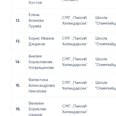
Костов
Елена
СМГ „Паисий
Школа
12.
Асенова
Хилендарски“
"Олимпийц
Груева
Борис Иванов
СМГ „Паисий
Школа
13.
Джурков
Хилендарски“
"Олимпийц
Анелия
СМГ „Паисий
Школа
14.
Бориславова
Хилендарски“
"Олимпийц
Коприщенова
Валентина
СМГ „Паисий
Школа
15.
Александрова
Хилендарски“
"Олимпийц
Николова
Венелин
СМГ „Паисий
16.
Борислав
Хилендарски”
Ценков