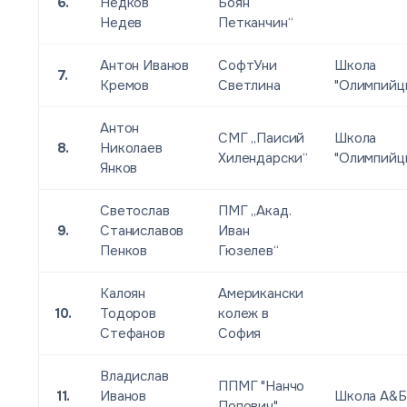
6.
Недков
Боян
Недев
Петканчин“
Антон Иванов
СофтУни
Школа
7.
Кремов
Светлина
"Олимпийц
Антон
СМГ „Паисий
Школа
8.
Николаев
Хилендарски“
"Олимпийц
Янков
Светослав
ПМГ „Акад.
9.
Станиславов
Иван
Пенков
Гюзелев“
Калоян
Американски
10.
Тодоров
колеж в
Стефанов
София
Владислав
ППМГ "Нанчо
11.
Иванов
Школа А&Б
Попович"