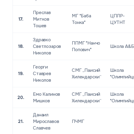
Преслав
МГ "Баба
ЦПЛР-
17.
Митков
Тонка"
ЦУТНТ
Тошев
Здравко
ППМГ "Нанчо
18.
Светлозаров
Школа А&Б
Попович"
Николов
Георги
СМГ „Паисий
Школа
19.
Ставрев
Хилендарски“
"Олимпийц
Николов
Емо Калинов
СМГ „Паисий
Школа
20.
Мишков
Хилендарски“
"Олимпийц
Данаил
21.
Мирославов
ПЧМГ
Славчев