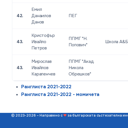
Емил
42.
Данаилов
ПЕГ
Данов
Кристофър
ППМГ "Н.
43.
Ивайло
Школа А&Б
Попович"
Петров
Мирослав
ППМГ "Акад.
43.
Ивайлов
Никола
Карапенчев
Обрешков"
Ранглиста 2021-2022
Ранглиста 2021-2022 - момичета
© 2023-2026 – Направено с
❤
за българската състезателна и