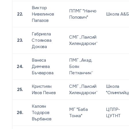
Виктор
ППМГ "Нанчо
22.
Нивелинов
Школа А&Б
Попович"
Папазов
Габриела
СМГ „Паисий
23.
Стоянова
Хилендарски“
Докова
Ванеса
ПМГ „Акад.
24.
Димчева
Боян
Бъчварова
Петканчин“
Кристиян
СМГ „Паисий
Школа
25.
Ивов Пенев
Хилендарски“
"Олимпийц
Калоян
МГ "Баба
ЦПЛР-
26.
Тодоров
Тонка"
ЦУТНТ
Върбанов