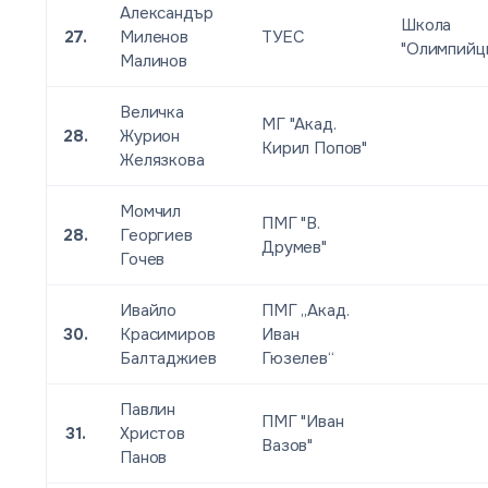
Александър
Школа
27.
Миленов
ТУЕС
"Олимпийц
Малинов
Величка
МГ "Акад.
28.
Журион
Кирил Попов"
Желязкова
Момчил
ПМГ "В.
28.
Георгиев
Друмев"
Гочев
Ивайло
ПМГ „Акад.
30.
Красимиров
Иван
Балтаджиев
Гюзелев“
Павлин
ПМГ "Иван
31.
Христов
Вазов"
Панов