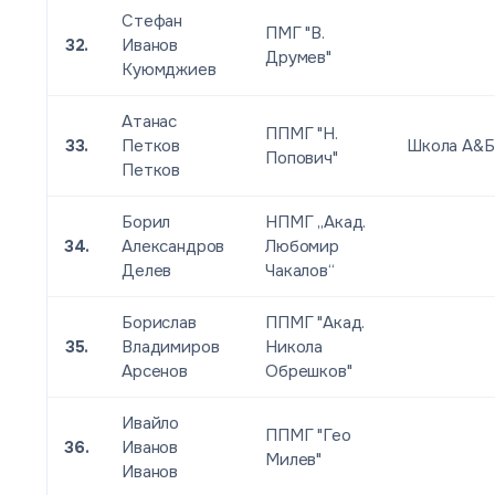
Стефан
ПМГ "В.
32.
Иванов
Друмев"
Куюмджиев
Атанас
ППМГ "Н.
33.
Петков
Школа А&Б
Попович"
Петков
Борил
НПМГ „Акад.
34.
Александров
Любомир
Делев
Чакалов“
Борислав
ППМГ "Акад.
35.
Владимиров
Никола
Арсенов
Обрешков"
Ивайло
ППМГ "Гео
36.
Иванов
Милев"
Иванов