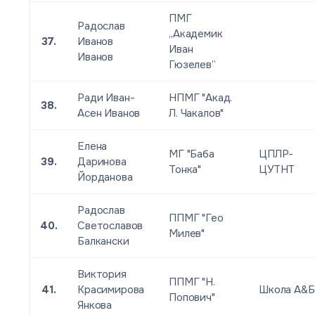
ПМГ
Радослав
„Академик
37.
Иванов
Иван
Иванов
Гюзелев”
Ради Иван-
НПМГ "Акад.
38.
Асен Иванов
Л. Чакалов"
Елена
МГ "Баба
ЦПЛР-
39.
Даринова
Тонка"
ЦУТНТ
Йорданова
Радослав
ППМГ "Гео
40.
Светославов
Милев"
Балкански
Виктория
ППМГ "Н.
41.
Красимирова
Школа А&Б
Попович"
Янкова