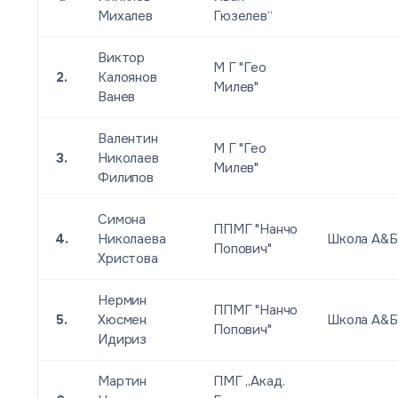
Михалев
Гюзелев“
Виктор
М Г "Гео
2.
Калоянов
Милев"
Ванев
Валентин
М Г "Гео
3.
Николаев
Милев"
Филипов
Симона
ППМГ "Нанчо
4.
Николаева
Школа А&Б
Попович"
Христова
Нермин
ППМГ "Нанчо
5.
Хюсмен
Школа А&Б
Попович"
Идириз
Мартин
ПМГ „Акад.