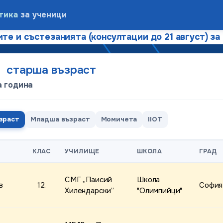
тика
за ученици
те и състезанията (консултации до 21 август) за
и
старша възраст
а година
зраст
Младша възраст
Момичета
IIOT
КЛАС
УЧИЛИЩЕ
ШКОЛА
ГРАД
СМГ „Паисий
Школа
в
12.
София
Хилендарски”
"Олимпийци"