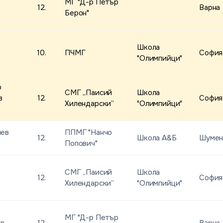
МГ "Д-р Петър
12.
Варна
Берон"
Школа
10.
ПЧМГ
София
"Олимпийци"
р
СМГ „Паисий
Школа
в
12.
София
Хилендарски”
"Олимпийци"
иев
ППМГ "Нанчо
12.
Школа А&Б
Шуме
Попович"
СМГ „Паисий
Школа
в
12.
София
Хилендарски”
"Олимпийци"
МГ "Д-р Петър