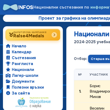
INFOS
Национални състезания по
информа
Проект за графика на олимпиади
Национал
ДАРИТЕЛСКА КАМПАНИЯ
Raise4Medals
2024-2025 учебн
Начало
Календар
Състезания
Отбор:
Старша въ
Ранглиста
Национали
№
УЧАСТНИК
Лагер-школи
Документи
Борис
Полезни връзки
1.
Владимиро
За сайта
Михов
Веселин