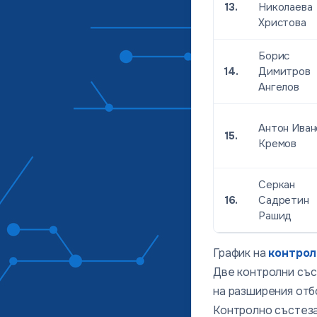
13.
Николаева
Христова
Борис
14.
Димитров
Ангелов
Антон Иван
15.
Кремов
Серкан
16.
Садретин
Рашид
График на
контрол
Две контролни със
на разширения отб
Контролно състеза