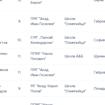
в
12.
Варна
Берон"
ПМГ "Акад.
Школа
9.
Габро
Иван Гюзелев"
"Олимпийци"
СМГ „Паисий
Школа
10.
София
етов
Хилендарски”
"Олимпийци"
смен
ППМГ "Нанчо
11.
Школа А&Б
Шуме
Попович"
иянов
ПМГ "Акад.
11.
Габро
Иван Гюзелев"
р
МГ "Акад. Кирил
Школа
9.
Пловд
ндов
Попов"
"Олимпийци"
ППМГ "Нанчо