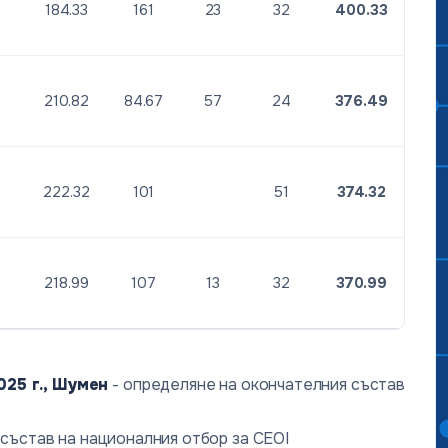
н
184.33
161
23
32
400.33
210.82
84.67
57
24
376.49
222.32
101
51
374.32
н
218.99
107
13
32
370.99
025 г., Шумен
- определяне на окончателния състав
състав на националния отбор за CEOI