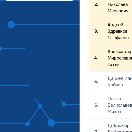
2.
Николаев
Маркович
Андрей
3.
Здравков
Стефанов
Александъ
4.
Мирославо
Гатев
Даниел Ил
5.
Койнов
Петър
6.
Велиславо
Михов
Добромир