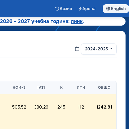
Архив
Арена
English
 2026 - 2027 учебна година:
линк
.
2024-2025
НОИ-3
IATI
K
ЛТИ
ОБЩО
505.52
380.29
245
112
1242.81