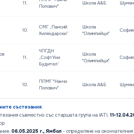
11.
Школа А&Б
Шуме
Попович"
СМГ „Паисий
Школа
10.
София
Хилендарски”
"Олимпийци"
ЧПГДН
ов
Школа
11.
„СофтУни
София
"Олимпийци"
Будител”
ППМГ "Нанчо
10.
Школа А&Б
Шуме
Попович"
ните състезания
:
тезания съвместно със старшата група на IATI,
11-12.04.2
ор
ние,
06.05.2025 г., Ямбол
- определяне на окончателния 