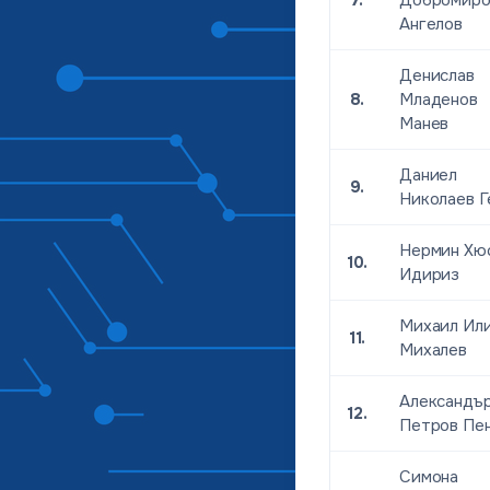
7.
Добромиро
Ангелов
Денислав
8.
Младенов
Манев
Даниел
9.
Николаев Г
Нермин Хю
10.
Идириз
Михаил Ил
11.
Михалев
Александъ
12.
Петров Пе
Симона