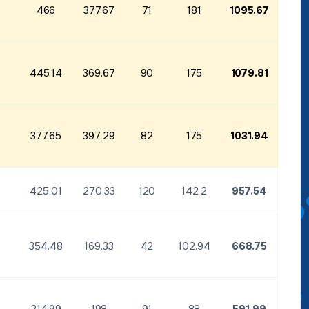
466
377.67
71
181
1095.67
445.14
369.67
90
175
1079.81
377.65
397.29
82
175
1031.94
н
425.01
270.33
120
142.2
957.54
354.48
169.33
42
102.94
668.75