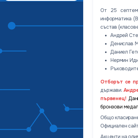
От 25 септем
информатика (B
състав (класове
Андрей Стеф
Денислав Ма
Даниел Гето
Нермин Идир
Ръководите
Отборът се пр
държави.
Андре
първенец!
Дан
бронзови медал
Общо класиран
Официален сайт
Акценти на оли