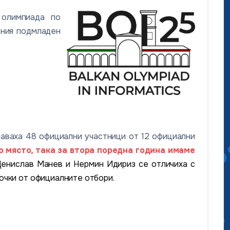
 олимпиада по
дния подмладен
аваха 48 официални участници от 12 официални
 място, така за втора поредна година имаме
Денислав Манев и Нермин Идириз се отличиха с
очки от официалните отбори.