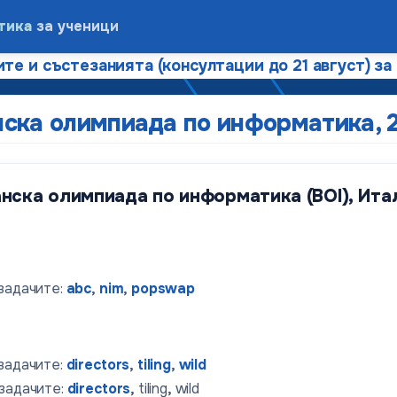
тика
за ученици
те и състезанията (консултации до 21 август) за
нска олимпиада по информатика, 
нска олимпиада по информатика (BOI), Итал
 задачите:
abc
,
nim
,
popswap
 задачите:
directors
,
tiling
,
wild
 задачите:
directors
,
tiling
,
wild