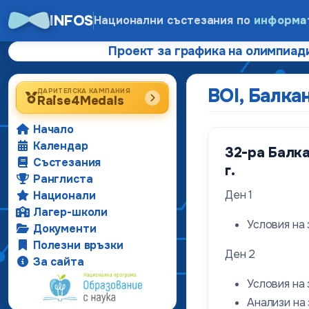
INFOS
Национални състезания по
информа
Проект за графика на олимпиади
BOI, Балка
ДАРИТЕЛСКА КАМПАНИЯ
Raise4Medals
Начало
Календар
32-ра Балка
Състезания
г.
Ранглиста
Ден 1
Национали
Лагер-школи
Условия на
Документи
Полезни връзки
Ден 2
За сайта
Условия на
Анализи на