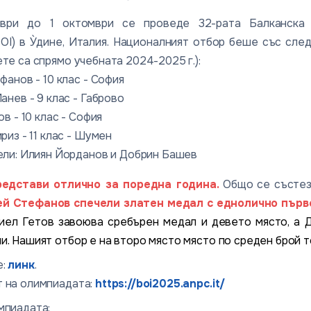
ври до 1 октомври се проведе 32-рата Балканска
OI) в У̀дине, Италия. Националният отбор беше със сле
те са спрямо учебната 2024-2025 г.):
анов - 10 клас - София
нев - 9 клас - Габрово
в - 10 клас - София
из - 11 клас - Шумен
ли: Илиян Йорданов и Добрин Башев
едстави отлично за поредна година.
Общо се състез
й Стефанов спечели златен медал с еднолично първо
иел Гетов завоюва сребърен медал и девето място, а 
и. Нашият отбор е на второ място място по среден брой т
е:
линк
.
 на олимпиадата:
https://boi2025.anpc.it/
мпиадата: