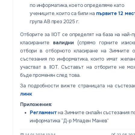
по информатика, което определяме като
учениците, които са били на
първите 12 мес
група AB през 2025 г.
Отборите за IIOT се определят на база на най-
класираните
валидни
(спрямо горните изискв
отбори в отборното класиране на Зимните о
състезания по информатика, които имат жела
участват в IIOT. Съставът на отборите не м
бъде променян след това.
За подробности вижте страницата на състеза
линк
Приложения:
Регламент
на Зимните онлайн състезания п
информатика “Д-р Младен Манев”