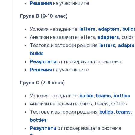
Решения
на участниците
Група B (9-10 клас)
Условия на задачите:
letters
,
adapters
,
build
Анализи на задачите: letters
,
adapters
,
builds
Тестове и авторски решения:
letters
,
adapte
builds
Резултати
от проверяващата система
Решения
на участниците
Група C (7-8 клас)
Условия на задачите:
builds
,
teams
,
bottles
Анализи на задачите: builds
,
teams
,
bottles
Тестове и авторски решения:
builds
,
teams
,
bottles
Резултати
от проверяващата система