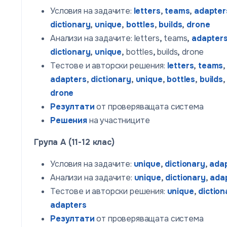
Условия на задачите:
letters
,
teams
,
adapter
dictionary
,
unique
,
bottles
,
builds
,
drone
Анализи на задачите: letters
,
teams
,
adapter
dictionary
,
unique
,
bottles
,
builds
,
drone
Тестове и авторски решения:
letters
,
teams
,
adapters
,
dictionary
,
unique
,
bottles
,
builds
,
drone
Резултати
от проверяващата система
Решения
на участниците
Група A (11-12 клас)
Условия на задачите:
unique
,
dictionary
,
ada
Анализи на задачите:
unique
,
dictionary
,
ada
Тестове и авторски решения:
unique
,
diction
adapters
Резултати
от проверяващата система