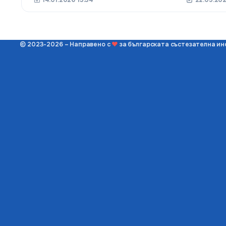
14.01.2026 13:34
22.05.202
© 2023-2026 – Направено с
❤
за българската състезателна и