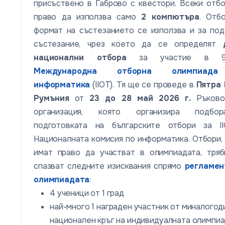
присъствено в Габрово с квестори. Всеки отб
право да използва само
2 компютъра
. Отб
формат на състезанието се използва и за по
състезание, чрез което да се определят
национални отбора
за участие в 9-
Международна отборна олимпиад
информатика
(IIOT). Тя ще се проведе в
Пятра 
Румъния
от
23 до 28 май 2026 г.
Ръково
организация, която организира подб
подготовката на българските отбори за I
Националната комисия по информатика. Отбори,
имат право да участват в олимпиадата, тряб
спазват следните изисквания спрямо
регламен
олимпиадата
:
4 ученици от 1 град
най-много 1 награден участник от миналого
национален кръг на индивидуалната олимпи