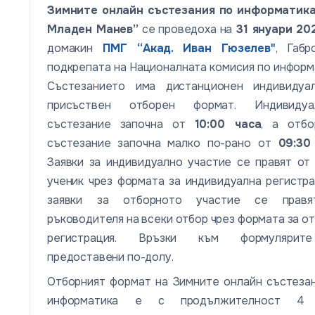
Зимните онлайн състезания по информатика
Младен Манев”
се проведоха на
31 януари 202
домакин
ПМГ “Акад. Иван Гюзелев"
, Габр
подкрепата на Националната комисия по информ
Състезанието има дистанционен индивидуа
присъствен отборен формат. Индивидуа
състезание започна от
10:00 часа
, а отбо
състезание започна малко по-рано от
09:30
Заявки за индивидуално участие се правят от
ученик чрез формата за индивидуална регистра
заявки за отборното участие се прав
ръководителя на всеки отбор чрез формата за о
регистрация. Връзки към формуляри
предоставени по-долу.
Отборният формат на Зимните онлайн състеза
информатика е с продължителност 4 