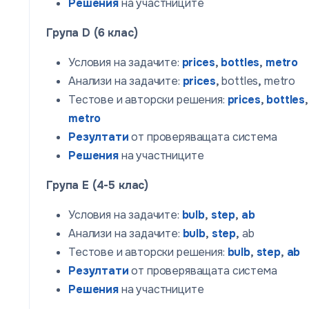
Решения
на участниците
Група D (6 клас)
Условия на задачите:
prices
,
bottles
,
metro
Анализи на задачите:
prices
,
bottles
,
metro
Тестове и авторски решения:
prices
,
bottles
,
metro
Резултати
от проверяващата система
Решения
на участниците
Група E (4-5 клас)
Условия на задачите:
bulb
,
step
,
ab
Анализи на задачите:
bulb
,
step
,
ab
Тестове и авторски решения:
bulb
,
step
,
ab
Резултати
от проверяващата система
Решения
на участниците