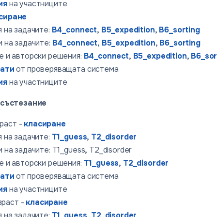
ия
на участниците
сиране
 на задачите:
B4_connect
,
B5_expedition
,
B6_sorting
 на задачите:
B4_connect
,
B5_expedition
,
B6_sorting
е и авторски решения:
B4_connect
,
B5_expedition
,
B6_sor
тати
от проверяващата система
ия
на участниците
 състезание
раст -
класиране
 на задачите:
T1_guess
,
T2_disorder
 на задачите: T1_guess
,
T2_disorder
е и авторски решения:
T1_guess
,
T2_disorder
тати
от проверяващата система
ия
на участниците
раст -
класиране
 на задачите:
T1_guess
,
T2_disorder