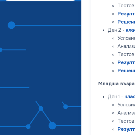
Тестов
Резул
Решен
Ден 2 -
кла
Условия
Анализи
Тестов
Резул
Решен
Младша възра
Ден 1 -
кла
Условия
Анализи
Тестов
Резул