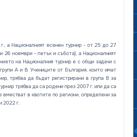
., а Националният есенен турнир - от 25 до 27
и 26 ноември - петък и събота), а Националният
анието на Националния турнир е с общи задачи с
рупи A и B. Учениците от България, които имат
р, трябва да бъдат регистрирани в група B за
нир трябва да са родени през 2007 г. или да са
е вместват в квотите по региони, определени за
 2022 г.