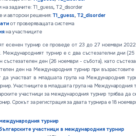
 на задачите: T1_guess
,
T2_disorder
е и авторски решения:
T1_guess
,
T2_disorder
тати
от проверяващата система
ия
на участниците
 есенен турнир се проведе от 23 до 27 ноември 2022 г
. Международният турнир е с два състезателни дни (25 
н състезателен ден (26 ноември - събота), като състез
телен ден на Международния турнир при възрастовите г
 да участват в младшата група на Международния турни
рнир. Участниците в младшата група на Международния тур
арските участници за международния турнир трябва да с
нир. Срокът за регистрация за двата турнира е 18 ноември
 международния турнир
 българските участници в международния турнир