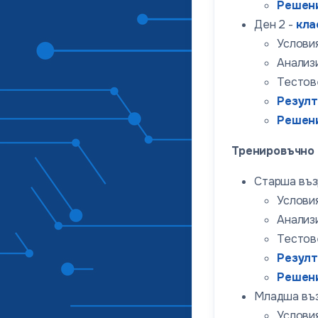
Решен
Ден 2 -
кла
Условия
Анализи
Тестов
Резул
Решен
Тренировъчно
Старша въз
Условия
Анализи
Тестов
Резул
Решен
Младша въз
Условия