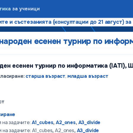
тика
за ученици
те и състезанията (консултации до 21 август) за
ароден есенен турнир по информ
н есенен турнир по информатика (IATI), Шу
ласиране:
старша възраст
,
младша възраст
ст
сиране
 на задачите:
A1_cubes
,
A2_ones
,
A3_divide
 на задачите: A1_cubes
,
A2_ones
,
A3_divide