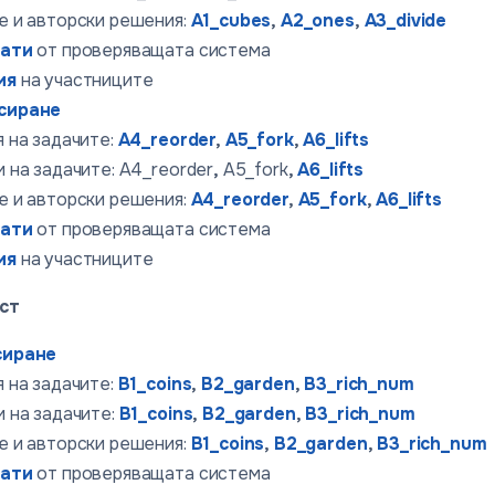
е и авторски решения:
A1_cubes
,
A2_ones
,
A3_divide
тати
от проверяващата система
ия
на участниците
сиране
 на задачите:
A4_reorder
,
A5_fork
,
A6_lifts
 на задачите: A4_reorder
,
A5_fork
,
A6_lifts
е и авторски решения:
A4_reorder
,
A5_fork
,
A6_lifts
тати
от проверяващата система
ия
на участниците
ст
сиране
 на задачите:
B1_coins
,
B2_garden
,
B3_rich_num
 на задачите:
B1_coins
,
B2_garden
,
B3_rich_num
е и авторски решения:
B1_coins
,
B2_garden
,
B3_rich_num
тати
от проверяващата система