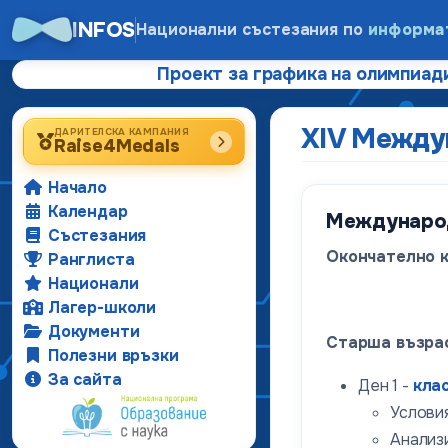
INFOS
Национални състезания по
информа
Проект за графика на олимпиади
XIV Междун
ДАРИТЕЛСКА КАМПАНИЯ
Raise4Medals
Начало
Календар
Международе
Състезания
Окончателно к
Ранглиста
Национали
Лагер-школи
Документи
Старша възра
Полезни връзки
За сайта
Ден 1 -
кла
Условия
Анализи