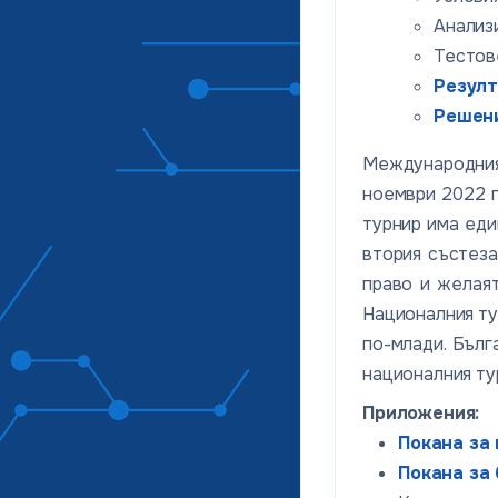
Анализи
Тестов
Резул
Решен
Международният
ноември 2022 г
турнир има еди
втория състеза
право и желаят
Националния ту
по-млади. Бълг
националния тур
Приложения:
Покана за
Покана за