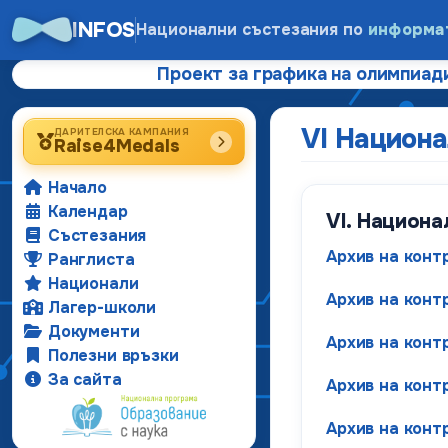
INFOS
Национални състезания по
информа
Проект за графика на олимпиади
VI Национа
ДАРИТЕЛСКА КАМПАНИЯ
Raise4Medals
Начало
Календар
VI. Национа
Състезания
Архив на конт
Ранглиста
Национали
Архив на конт
Лагер-школи
Документи
Архив на конт
Полезни връзки
За сайта
Архив на конт
Архив на конт