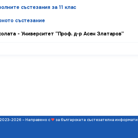
ролните състезания за 11 клас
рното състезание
олата - Университет “Проф. д-р Асен Златаров”
2023-2026 – Направено с
❤
за българската състезателна информати