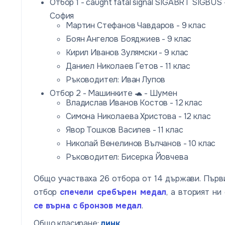
Отбор 1 - caught fatal signal SIGABRT SIGBUS 
София
Мартин Стефанов Чавдаров - 9 клас
Боян Ангелов Бояджиев - 9 клас
Кирил Иванов Зулямски - 9 клас
Даниел Николаев Гетов - 11 клас
Ръководител: Иван Лупов
Отбор 2 - Машинките 🐢 - Шумен
Владислав Иванов Костов - 12 клас
Симона Николаева Христова - 12 клас
Явор Тошков Василев - 11 клас
Николай Венелинов Вълчанов - 10 клас
Ръководител: Бисерка Йовчева
Общо участваха 26 отбора от 14 държави. Първ
отбор
спечели сребърен медал
, а вторият ни
се върна с бронзов медал
.
Общо класиране:
линк