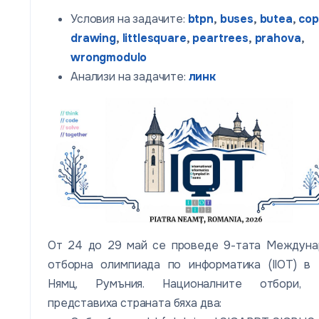
Условия на задачите:
btpn
,
buses
,
butea
,
co
drawing
,
littlesquare
,
peartrees
,
prahova
,
wrongmodulo
Анализи на задачите:
линк
От 24 до 29 май се проведе 9-тата Междуна
отборна олимпиада по информатика (IIOT) в 
Нямц, Румъния. Националните отбори, 
представиха страната бяха два: