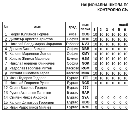
НАЦИОНАЛНА ШКОЛА ПО ИН
КОНТРОЛНО СЪСТ
maxf
име
№
Име
град
папка
1
2
3
4
5
6
1
Георги Юлиянов Гюрчев
Русе
GUG
10
10
10
10
10
10
2
Димитър Христов Христов
София
DHH
10
10
10
10
10
10
3
Николай Владимиров Йорданов
Габрово
NVJ
10
10
10
10
10
10
4
Даниел Бисер Балчев
София
DBB
10
10
10
10
10
10
5
Калоян Мариянов Йовчев
София
KMY
10
10
10
10
10
10
6
Христо Живков Маринов
Шумен
HJM
10
10
10
10
10
10
7
Никола Георгиев Клинкачев
София
NGK
10
10
10
10
10
10
8
Радослав Георгиев Митев
Хасково
RGM
0
0
0
0
0
0
9
Михаил Николаев Карев
Хасково
MNK
10
10
10
10
10
10
10
Иван Тодоров Тодоров
Бургас
ITT
10
10
10
10
10
10
11
Николай Георгиев Русев
Бургас
NGR
10
10
10
10
10
10
12
Стоян Василев Градев
Бургас
???
13
Бургас
RAP
Румен Атанасов Палетов
14
Свилен Янков Андонов
Бургас
SYA
0
0
0
0
0
0
15
Бургас
KDG
Калоян Димитров Георгиев
0
0
0
0
0
0
16
Бургас
IRM
Иван Радостинов Милчев
0
0
0
0
0
0